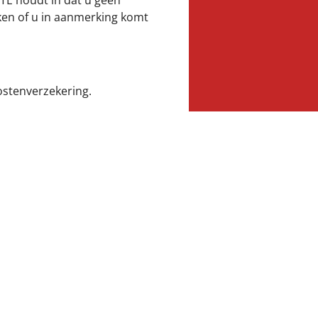
DTE houdt in dat u geen
jken of u in aanmerking komt
ostenverzekering.