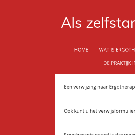
Ga
direct
Als zelfsta
naar
de
hoofdinhoud
HOME
WAT IS ERGOTH
DE PRAKTIJK 
Een verwijzing naar Ergotherap
Ook kunt u het verwijsformulie