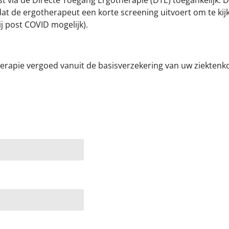
t via de Directe Toegang Ergotherapie (DTE) toegankelijk. 
 dat de ergotherapeut een korte screening uitvoert om te ki
ij post COVID mogelijk).
herapie vergoed vanuit de basisverzekering van uw ziektenk